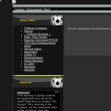
Главная
|
Регистрация
|
Вход
Меню сайта
Главная страница
Гостям запрещено просматривать 
Форум
.:: Рейтинг Игроков ::.
Клан ~Red_Devils~
Конкурс прогнозов РПЛ 09
ТОП-50 вундеркиндеров
мира
Друзья сайта
Кинотеатр
Online Tv
Баннерообмен
Наши баннеры
О сайте
Каталоги
Жалобы
Мини-чат